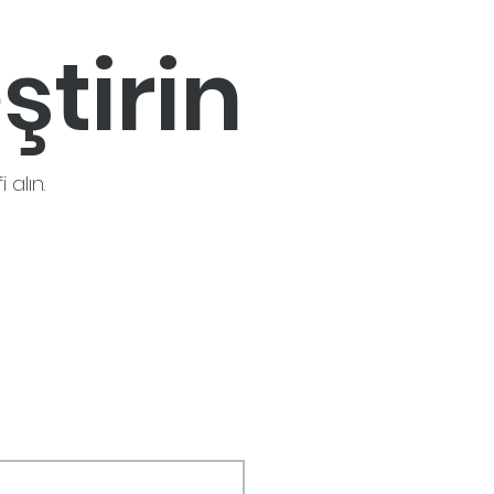
ştirin
 alın.